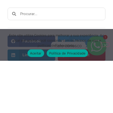
Este site utiliza Cookies para melhorar a sua experiência. Ao
1
clicar em aceitar você concorda com os termos de uso e
Facebook
Twitter
Fale conosco
políticas de privacidade.
Aceitar
Política de Privacidade
LinkedIn
Pinterest
Recent Posts
Controle de Fluxo de Caixa: Como
Organizar as Finanças da Empresa e
Evitar Prejuízo
27 de julho de 2026