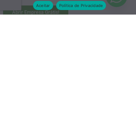
Aceitar
Política de Privacidade
Abrir Empresa Grátis!
Abrimos sua Empresa Grátis
Conte com nossa Experiência para te ajudar com a
Burocracia e ganhe mais tempo para faturar.
Contrate o Plano de 12 meses de serviços da
Adesco
Contabilidade
e Abra sua Empresa com custo Zero.
Isso mesmo! Contrate nosso plano, faça os protocolos
presenciais, pague as taxas do Governo e deixe que o
restante nós cuidaremos aqui!
Acompanhe a abertura da sua empresa
Total transparência para que você não perca nada do que
está acontecendo.