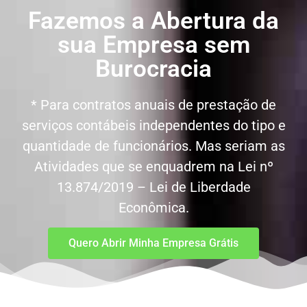
Fazemos a Abertura da
sua Empresa sem
Burocracia
* Para contratos anuais de prestação de
serviços contábeis independentes do tipo e
quantidade de funcionários. Mas seriam as
Atividades que se enquadrem na Lei nº
13.874/2019 – Lei de Liberdade
Econômica.
Quero Abrir Minha Empresa Grátis