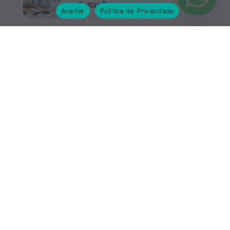
e Evitar Prejuízo
Aceitar
Política de Privacidade
27 de julho de 2026
Planejamento Tributário para
Pequenas Empresas: Como Pagar
Menos Impostos Dentro da Lei
23 de julho de 2026
Como Precificar Produtos e
Serviços do Jeito Certo (Sem
Vender no Prejuízo)
22 de julho de 2026
Como Abrir um MEI em 2026: Passo
a Passo Completo para Formalizar
seu Negócio
6 de julho de 2026
Como abrir agência de publicidade
em 2026: guia para começar com
segurança
2 de julho de 2026