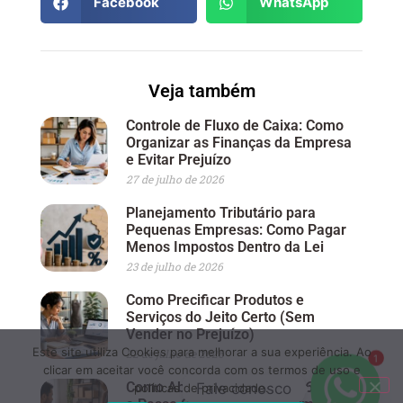
Facebook
WhatsApp
Veja também
Controle de Fluxo de Caixa: Como
Organizar as Finanças da Empresa
e Evitar Prejuízo
27 de julho de 2026
Planejamento Tributário para
Pequenas Empresas: Como Pagar
Menos Impostos Dentro da Lei
23 de julho de 2026
Como Precificar Produtos e
Serviços do Jeito Certo (Sem
Vender no Prejuízo)
Este site utiliza Cookies para melhorar a sua experiência. Ao
22 de julho de 2026
1
clicar em aceitar você concorda com os termos de uso e
Como Abrir um MEI em 2026: Passo
Fale conosco
políticas de privacidade.