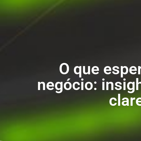
O que espe
negócio: insig
clar