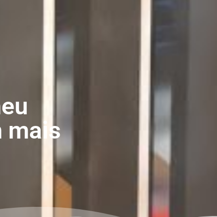
meu
m mais