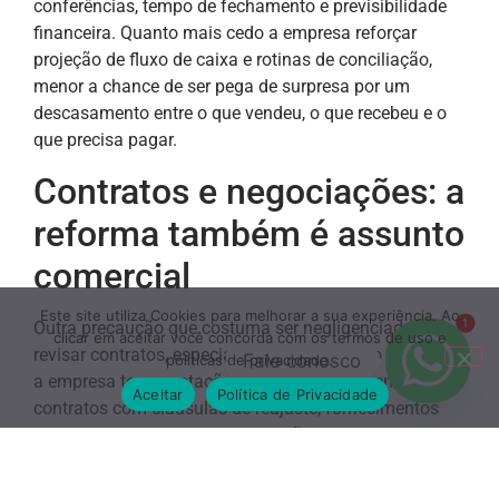
conferências, tempo de fechamento e previsibilidade
financeira. Quanto mais cedo a empresa reforçar
projeção de fluxo de caixa e rotinas de conciliação,
menor a chance de ser pega de surpresa por um
descasamento entre o que vendeu, o que recebeu e o
que precisa pagar.
Contratos e negociações: a
reforma também é assunto
comercial
Este site utiliza Cookies para melhorar a sua experiência. Ao
1
Outra precaução que costuma ser negligenciada é
clicar em aceitar você concorda com os termos de uso e
revisar contratos, especialmente os de longo prazo. Se
Fale conosco
políticas de privacidade.
a empresa tem prestação de serviços recorrente,
Aceitar
Política de Privacidade
contratos com cláusulas de reajuste, fornecimentos
contínuos ou projetos com duração de meses, vale
olhar com carinho como ficam repasses, revisões de
preço e equilíbrio econômico do acordo. Não para criar