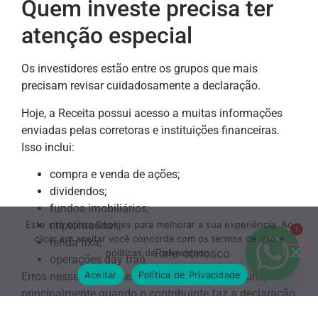
Quem investe precisa ter
atenção especial
Os investidores estão entre os grupos que mais
precisam revisar cuidadosamente a declaração.
Hoje, a Receita possui acesso a muitas informações
enviadas pelas corretoras e instituições financeiras.
Isso inclui:
compra e venda de ações;
dividendos;
fundos imobiliários;
criptomoedas;
Este site utiliza Cookies para melhorar a sua experiência. Ao
1
clicar em aceitar você concorda com os termos de uso e
renda fixa;
Fale conosco
políticas de privacidade.
operações day trade.
Aceitar
Política de Privacidade
Erros nesses lançamentos são bastante comuns,
principalmente quando o contribuinte faz a declaração
sozinho.